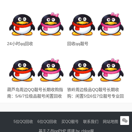
24小时qq回收
回收qq靓号
葫芦岛周边QQ靓号长期收购指
铁岭周边极品QQ靓号长期收
南：5/6/7位极品靓号闲置回收
购：闲置5位6位7位靓号专业回
全解析
收服务
5位QQ回收
6位QQ回收
买QQ靓号
联系我们
网站地图
基于
Z-BlogPHP
搭建
by zblog屋