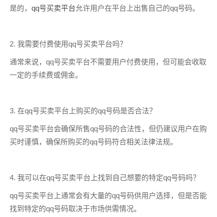
是的，
qq号买卖平台
允许用户在平台上出售自己的qq号码。
2. 我需要付费使用qq号买卖平台吗？
通常来说，qq号买卖平台不需要用户付费使用，但可能会收取
一定的手续费或佣金。
3. 在qq号买卖平台上购买的qq号码是否合法？
qq号买卖平台会确保所售qq号码的合法性，但仍建议用户在购
买时谨慎，确保所购买的qq号码符合相关法律法规。
4. 我可以在qq号买卖平台上找到自己想要的特定qq号码吗？
qq号买卖平台上通常会有大量的qq号码供用户选择，但是否能
找到特定的qq号码取决于市场供需情况。